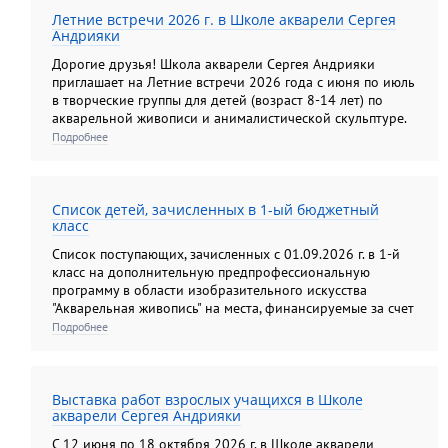
Летние встречи 2026 г. в Школе акварели Сергея
Андрияки
Дорогие друзья! Школа акварели Сергея Андрияки
приглашает на Летние встречи 2026 года с июня по июль
в творческие группы для детей (возраст 8-14 лет) по
акварельной живописи и анималистической скульптуре.
Подробнее
Список детей, зачисленных в 1-ый бюджетный
класс
Список поступающих, зачисленных с 01.09.2026 г. в 1-й
класс на дополнительную предпрофессиональную
программу в области изобразительного искусства
"Акварельная живопись" на места, финансируемые за счет
средств федерального бюджета.
Подробнее
Выставка работ взрослых учащихся в Школе
акварели Сергея Андрияки
С 12 июня по 18 октября 2026 г. в Школе акварели