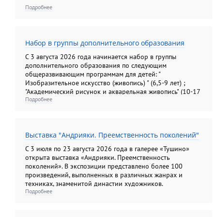
Подробнее
Набор в группы дополнительного образования
С 3 августа 2026 года начинается набор в группы
дополнительного образования по следующим
общеразвивающим программам для детей: "
Изобразительное искусство (живопись) " (6,5-9 лет) ;
"Академический рисунок и акварельная живопись" (10-17
Подробнее
лет); "Изобразительное искусство (рисунок, живопись,
композиция). Подготовительные группы" (10-13лет) ; "
Основы анималистической скульптуры" (6, 5- 14 лет); для
взрослых: "Академический рисунок и акварельная
Выставка "Андрияки. Преемственность поколений"
живопись"; " Колористический натюрморт";
"Колористический букет", " Цветы: различные техники
С 3 июля по 23 августа 2026 года в галерее «Тушино»
изображения на бумаге"; "Композиционный портрет"
открыта выставка «Андрияки. Преемственность
поколений». В экспозиции представлено более 100
произведений, выполненных в различных жанрах и
техниках, знаменитой династии художников.
Подробнее