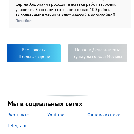
Сергея Андрияки проходит выставка работ взрослых
учащихся. В составе экспозиции около 100 работ,
выполненных в технике классической многослойной
акварели, а также гризайли и карандашом. Экспозиция
Подробнее
этого года демонстрирует яркую панораму
художественных образов, многообразие творческих
приёмов и творческий подход к решению задач,
поставленных педагогами. Яркость, самобытность и
новизна исполнения работ свидетельствуют о серьёзном
Все новости
Новости Департамента
творческом погружении в мир изобразительного
Школы акварели
культуры города Москвы
искусства педагогов и их учеников.
Мы в социальных сетях
Вконтакте
Youtube
Одноклассники
Telegram