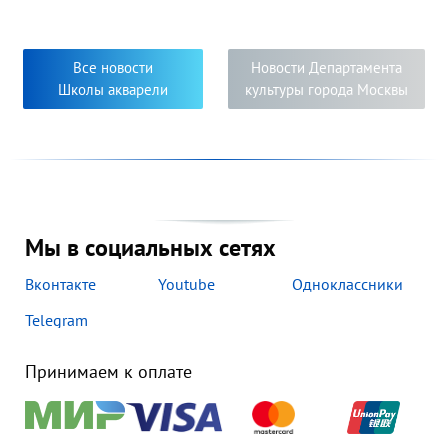
художественных образов, многообразие творческих
приёмов и творческий подход к решению задач,
поставленных педагогами. Яркость, самобытность и
новизна исполнения работ свидетельствуют о серьёзном
Все новости
Новости Департамента
творческом погружении в мир изобразительного
Школы акварели
культуры города Москвы
искусства педагогов и их учеников.
Мы в социальных сетях
Вконтакте
Youtube
Одноклассники
Telegram
Принимаем к оплате