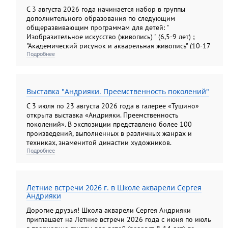
С 3 августа 2026 года начинается набор в группы
дополнительного образования по следующим
общеразвивающим программам для детей: "
Изобразительное искусство (живопись) " (6,5-9 лет) ;
"Академический рисунок и акварельная живопись" (10-17
Подробнее
лет); "Изобразительное искусство (рисунок, живопись,
композиция). Подготовительные группы" (10-13лет) ; "
Основы анималистической скульптуры" (6, 5- 14 лет); для
взрослых: "Академический рисунок и акварельная
Выставка "Андрияки. Преемственность поколений"
живопись"; " Колористический натюрморт";
"Колористический букет", " Цветы: различные техники
С 3 июля по 23 августа 2026 года в галерее «Тушино»
изображения на бумаге"; "Композиционный портрет"
открыта выставка «Андрияки. Преемственность
поколений». В экспозиции представлено более 100
произведений, выполненных в различных жанрах и
техниках, знаменитой династии художников.
Подробнее
Летние встречи 2026 г. в Школе акварели Сергея
Андрияки
Дорогие друзья! Школа акварели Сергея Андрияки
приглашает на Летние встречи 2026 года с июня по июль