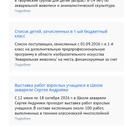
в творческие группы для детей (возраст 8-14 лет) по
акварельной живописи и анималистической скульптуре.
Подробнее
Список детей, зачисленных в 1-ый бюджетный
класс
Список поступающих, зачисленных с 01.09.2026 г. в 1-й
класс на дополнительную предпрофессиональную
программу в области изобразительного искусства
"Акварельная живопись" на места, финансируемые за счет
средств федерального бюджета.
Подробнее
Выставка работ взрослых учащихся в Школе
акварели Сергея Андрияки
С 12 июня по 18 октября 2026 г. в Школе акварели
Сергея Андрияки проходит выставка работ взрослых
учащихся. В составе экспозиции около 100 работ,
выполненных в технике классической многослойной
акварели, а также гризайли и карандашом. Экспозиция
Подробнее
этого года демонстрирует яркую панораму