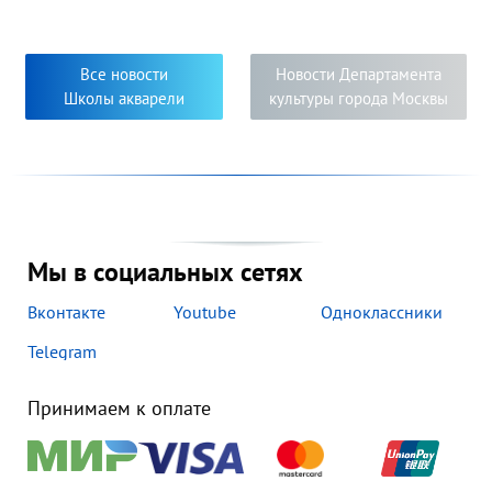
художественных образов, многообразие творческих
приёмов и творческий подход к решению задач,
поставленных педагогами. Яркость, самобытность и
новизна исполнения работ свидетельствуют о серьёзном
Все новости
Новости Департамента
творческом погружении в мир изобразительного
Школы акварели
культуры города Москвы
искусства педагогов и их учеников.
Мы в социальных сетях
Вконтакте
Youtube
Одноклассники
Telegram
Принимаем к оплате