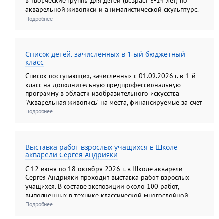
в творческие группы для детей (возраст 8-14 лет) по
акварельной живописи и анималистической скульптуре.
Подробнее
Список детей, зачисленных в 1-ый бюджетный
класс
Список поступающих, зачисленных с 01.09.2026 г. в 1-й
класс на дополнительную предпрофессиональную
программу в области изобразительного искусства
"Акварельная живопись" на места, финансируемые за счет
средств федерального бюджета.
Подробнее
Выставка работ взрослых учащихся в Школе
акварели Сергея Андрияки
С 12 июня по 18 октября 2026 г. в Школе акварели
Сергея Андрияки проходит выставка работ взрослых
учащихся. В составе экспозиции около 100 работ,
выполненных в технике классической многослойной
акварели, а также гризайли и карандашом. Экспозиция
Подробнее
этого года демонстрирует яркую панораму