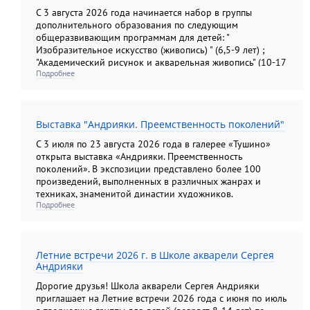
С 3 августа 2026 года начинается набор в группы
дополнительного образования по следующим
общеразвивающим программам для детей: "
Изобразительное искусство (живопись) " (6,5-9 лет) ;
"Академический рисунок и акварельная живопись" (10-17
Подробнее
лет); "Изобразительное искусство (рисунок, живопись,
композиция). Подготовительные группы" (10-13лет) ; "
Основы анималистической скульптуры" (6, 5- 14 лет); для
взрослых: "Академический рисунок и акварельная
Выставка "Андрияки. Преемственность поколений"
живопись"; " Колористический натюрморт";
"Колористический букет", " Цветы: различные техники
С 3 июля по 23 августа 2026 года в галерее «Тушино»
изображения на бумаге"; "Композиционный портрет"
открыта выставка «Андрияки. Преемственность
поколений». В экспозиции представлено более 100
произведений, выполненных в различных жанрах и
техниках, знаменитой династии художников.
Подробнее
Летние встречи 2026 г. в Школе акварели Сергея
Андрияки
Дорогие друзья! Школа акварели Сергея Андрияки
приглашает на Летние встречи 2026 года с июня по июль