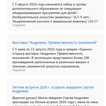
С 3 августа 2026 года начинается набор в группы
дополнительного образования по следующим
общеразвивающим программам для детей: "
Изобразительное искусство (живопись) " (6,5-9 лет) ;
"Академический рисунок и акварельная живопись" (10-17
Подробнее
лет); "Изобразительное искусство (рисунок, живопись,
композиция). Подготовительные группы" (10-13лет) ; "
Основы анималистической скульптуры" (6, 5- 14 лет); для
взрослых: "Академический рисунок и акварельная
Выставка "Андрияки. Преемственность поколений"
живопись"; " Колористический натюрморт";
"Колористический букет", " Цветы: различные техники
С 3 июля по 23 августа 2026 года в галерее «Тушино»
изображения на бумаге"; "Композиционный портрет"
открыта выставка «Андрияки. Преемственность
поколений». В экспозиции представлено более 100
произведений, выполненных в различных жанрах и
техниках, знаменитой династии художников.
Подробнее
Летние встречи 2026 г. в Школе акварели Сергея
Андрияки
Дорогие друзья! Школа акварели Сергея Андрияки
приглашает на Летние встречи 2026 года с июня по июль