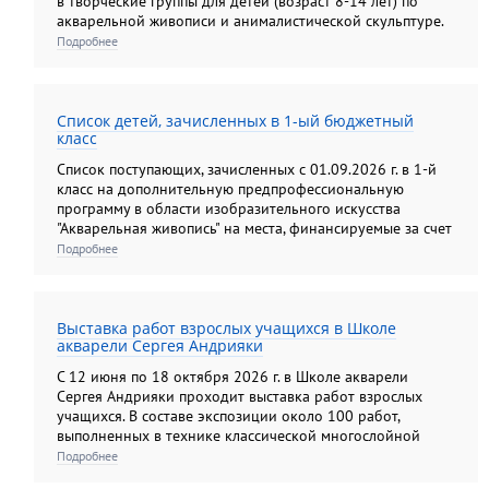
в творческие группы для детей (возраст 8-14 лет) по
акварельной живописи и анималистической скульптуре.
Подробнее
Список детей, зачисленных в 1-ый бюджетный
класс
Список поступающих, зачисленных с 01.09.2026 г. в 1-й
класс на дополнительную предпрофессиональную
программу в области изобразительного искусства
"Акварельная живопись" на места, финансируемые за счет
средств федерального бюджета.
Подробнее
Выставка работ взрослых учащихся в Школе
акварели Сергея Андрияки
С 12 июня по 18 октября 2026 г. в Школе акварели
Сергея Андрияки проходит выставка работ взрослых
учащихся. В составе экспозиции около 100 работ,
выполненных в технике классической многослойной
акварели, а также гризайли и карандашом. Экспозиция
Подробнее
этого года демонстрирует яркую панораму