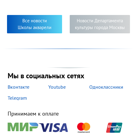
художественных образов, многообразие творческих
приёмов и творческий подход к решению задач,
поставленных педагогами. Яркость, самобытность и
новизна исполнения работ свидетельствуют о серьёзном
Все новости
Новости Департамента
творческом погружении в мир изобразительного
Школы акварели
культуры города Москвы
искусства педагогов и их учеников.
Мы в социальных сетях
Вконтакте
Youtube
Одноклассники
Telegram
Принимаем к оплате