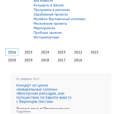
Все новости
Концерты в Школе
Программа в регионах
Зарубежные проекты
Музейно-Выставочный комплекс
Московские проекты
Мероприятия
Пробные занятия
Фоторепортажи
2026
2025
2024
2023
2022
2021
2020
2019
2018
2017
2016
01 февраля 2017
Концерт из цикла
«Акварельные салоны»
«Венгерская рапсодия, или
путешествие по Европе вместе
с Ференцем Листом»
Дорогие друзья! Приглашаем вас
Подробнее
на концерт, который состоится 12