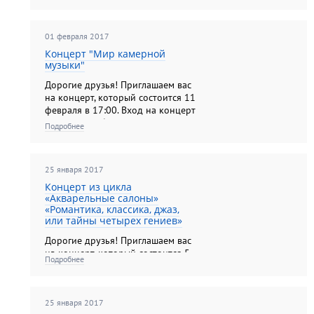
февраля в 14:00. Вход на концерт
по входным билетам на выставку.
01 февраля 2017
Концерт "Мир камерной
музыки"
Дорогие друзья! Приглашаем вас
на концерт, который состоится 11
февраля в 17:00. Вход на концерт
по входным билетам на выставку.
Подробнее
25 января 2017
Концерт из цикла
«Акварельные салоны»
«Романтика, классика, джаз,
или тайны четырех гениев»
Дорогие друзья! Приглашаем вас
на концерт, который состоится 5
Подробнее
февраля в 14:00. Вход на концерт
по входным билетам на выставку.
25 января 2017