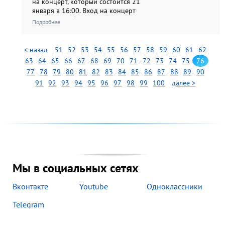
на концерт, который состоится 21
января в 16:00. Вход на концерт
по входным билетам на выставку.
Подробнее
< назад
51
52
53
54
55
56
57
58
59
60
61
62
63
64
65
66
67
68
69
70
71
72
73
74
75
76
77
78
79
80
81
82
83
84
85
86
87
88
89
90
91
92
93
94
95
96
97
98
99
100
далее >
Мы в социальных сетях
Вконтакте
Youtube
Одноклассники
Telegram