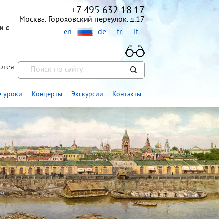
+7 495 632 18 17
Москва, Гороховский переулок, д.17
и с
en
de
fr
it
ргея
»
 уроки
Концерты
Экскурсии
Контакты