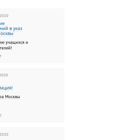
 2020
ие
ний в указ
Москвы
ию учащихся и
телей!
е
 2020
я
ация!
ра Москвы
е
 2020