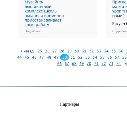
Музейно-
Пригла
выставочный
марта 
комплекс Школы
урок "Р
акварели временно
нами"
приостанавливает
Рисуем 
свою работу
примулы
Подробнее
Подробне
С 17 марта!
< назад
25
26
27
28
29
30
31
32
33
34
35
36
44
45
46
47
48
49
50
51
52
53
54
55
56
57
58
66
67
68
69
70
71
72
73
74
д
Партнёры