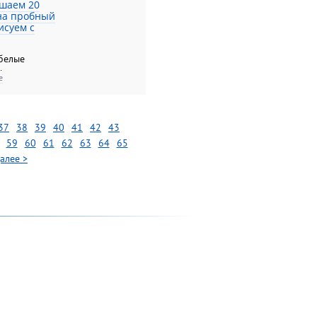
шаем 20
на пробный
исуем с
белые
.
е
37
38
39
40
41
42
43
59
60
61
62
63
64
65
алее >