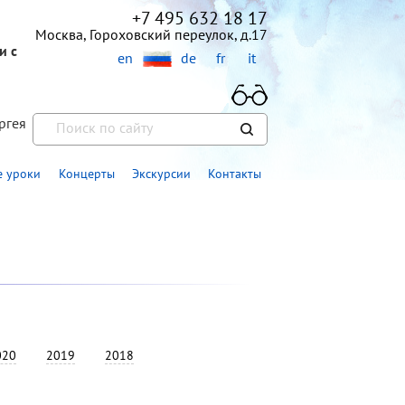
+7 495 632 18 17
Москва, Гороховский переулок, д.17
и с
en
de
fr
it
ргея
»
 уроки
Концерты
Экскурсии
Контакты
020
2019
2018