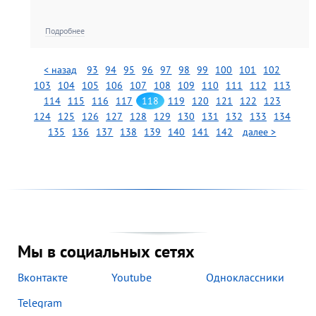
Подробнее
< назад
93
94
95
96
97
98
99
100
101
102
103
104
105
106
107
108
109
110
111
112
113
114
115
116
117
118
119
120
121
122
123
124
125
126
127
128
129
130
131
132
133
134
135
136
137
138
139
140
141
142
далее >
Мы в социальных сетях
Вконтакте
Youtube
Одноклассники
Telegram