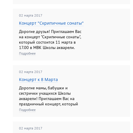
марта в 14.00 в МВК Школы
акварели. Вход по билетам на
выставку.
02 марта 2017
Концерт "Скрипичные сонаты"
Дорогие друзья! Приглашаем Вас
на концерт "Скрипичные сонаты",
который состоится 11 марта в
17.00 в МВК Школы акварели.
Вход по билетам на выставку.
Подробнее
02 марта 2017
Концерт к 8 Марта
Дорогие мамы, бабушки и
сестрички учащихся Школы
акварели! Приглашаем Вас на
праздничный концерт, который
состоится 6 марта в 17.00 на 2
Подробнее
этаже Музейно-выставочного
комплекса Школы!
02 марта 2017