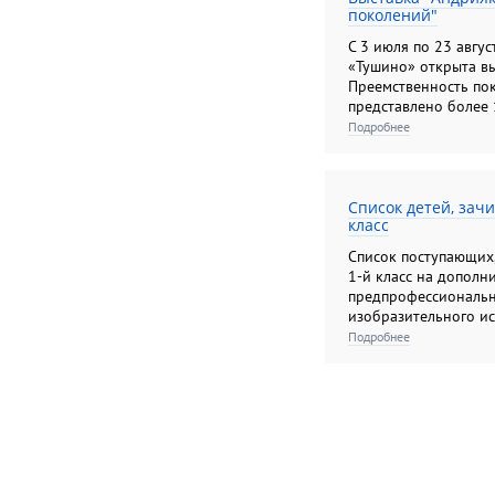
поколений"
С 3 июля по 23 авгус
«Тушино» открыта вы
Преемственность пок
представлено более 
выполненных в разли
Подробнее
знаменитой династи
Список детей, зач
класс
Список поступающих, 
1-й класс на дополн
предпрофессиональн
изобразительного ис
на места, финансиру
Подробнее
федерального бюдже