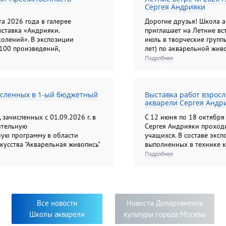
Сергея Андрияки
натюрморт"; "Колористиче
различные техники изобр
та 2026 года в галерее
Дорогие друзья! Школа 
"Композиционный портре
ставка «Андрияки.
приглашает на Летние вс
олений». В экспозиции
июль в творческие группы
100 произведений,
лет) по акварельной жив
чных жанрах и техниках,
скульптуре.
Подробнее
и художников.
исленных в 1-ый бюджетный
Выставка работ взрос
акварели Сергея Андр
зачисленных с 01.09.2026 г. в
С 12 июня по 18 октября 
ительную
Сергея Андрияки проходи
ую программу в области
учащихся. В составе эксп
кусства "Акварельная живопись"
выполненных в технике 
емые за счет средств
акварели, а также гриза
Подробнее
та.
Экспозиция этого года д
панораму художественны
творческих приёмов и тв
решению задач, поставле
самобытность и новизна
Все новости
Новости Департамента
свидетельствуют о серьё
Школы акварели
культуры города Москвы
погружении в мир изобра
педагогов и их учеников.