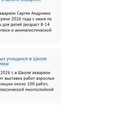
ский букет", " Цветы:
ажения на бумаге";
акварели Сергея Андрияки
т"
тречи 2026 года с июня по
 для детей (возраст 8-14
описи и анималистической
лых учащихся в Школе
ияки
2026 г. в Школе акварели
т выставка работ взрослых
озиции около 100 работ,
классической многослойной
йли и карандашом.
емонстрирует яркую
х образов, многообразие
орческий подход к
нных педагогами. Яркость,
 исполнения работ
зном творческом
зительного искусства