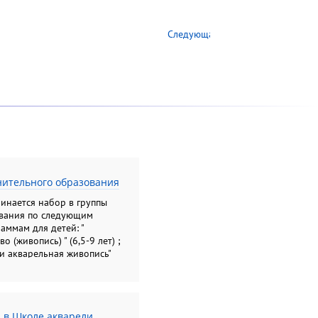
Следующая →
нительного образования
чинается набор в группы
вания по следующим
ммам для детей: "
 (живопись) " (6,5-9 лет) ;
и акварельная живопись"
льное искусство (рисунок,
Подготовительные группы"
ималистической скульптуры"
лых: "Академический рисунок
. в Школе акварели
; " Колористический