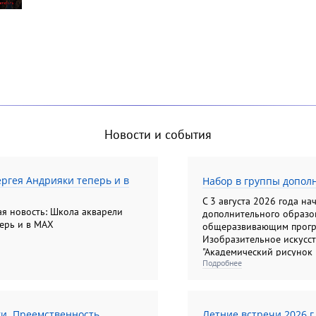
Новости и события
ргея Андрияки теперь и в
Набор в группы допол
С 3 августа 2026 года на
ная новость: Школа акварели
дополнительного образо
ерь и в MAX
общеразвивающим програ
Изобразительное искусство
"Академический рисунок 
Подробнее
(10-17 лет); "Изобразите
живопись, композиция). 
(10-13лет) ; " Основы ан
(6, 5- 14 лет); для взрос
ки. Преемственность
Летние встречи 2026 г
и акварельная живопись"