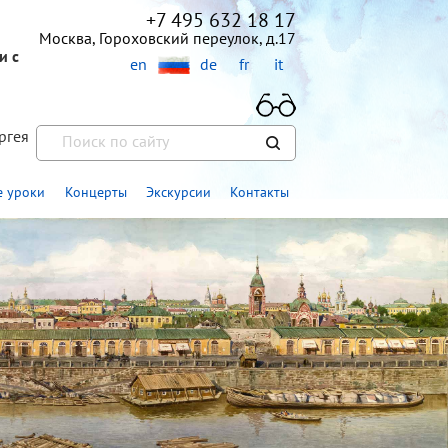
+7 495 632 18 17
Москва, Гороховский переулок, д.17
и с
en
de
fr
it
ргея
»
 уроки
Концерты
Экскурсии
Контакты