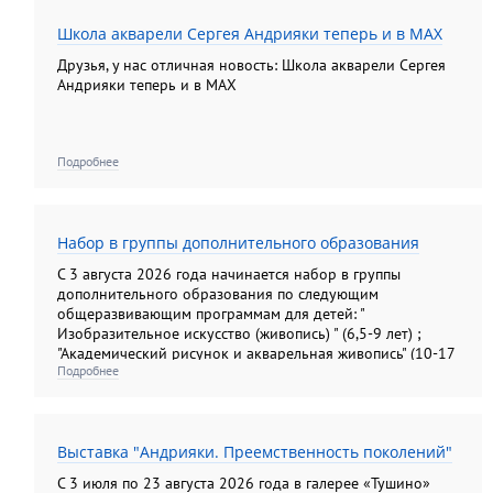
Школа акварели Сергея Андрияки теперь и в MAX
Друзья, у нас отличная новость: Школа акварели Сергея
Андрияки теперь и в MAX
Подробнее
Набор в группы дополнительного образования
С 3 августа 2026 года начинается набор в группы
дополнительного образования по следующим
общеразвивающим программам для детей: "
Изобразительное искусство (живопись) " (6,5-9 лет) ;
"Академический рисунок и акварельная живопись" (10-17
Подробнее
лет); "Изобразительное искусство (рисунок, живопись,
композиция). Подготовительные группы" (10-13лет) ; "
Основы анималистической скульптуры" (6, 5- 14 лет); для
взрослых: "Академический рисунок и акварельная
Выставка "Андрияки. Преемственность поколений"
живопись"; " Колористический натюрморт";
"Колористический букет", " Цветы: различные техники
С 3 июля по 23 августа 2026 года в галерее «Тушино»
изображения на бумаге"; "Композиционный портрет"