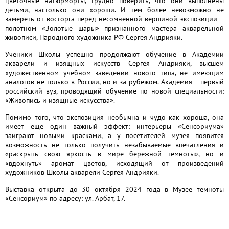
цветочные натюрморты, трудно поверить, что они выполнены
детьми, настолько они хороши. И тем более невозможно не
замереть от восторга перед несомненной вершиной экспозиции –
полотном «Золотые шары» признанного мастера акварельной
живописи, Народного художника РФ Сергея Андрияки.
Ученики Школы успешно продолжают обучение в Академии
акварели и изящных искусств Сергея Андрияки, высшем
художественном учебном заведении нового типа, не имеющим
аналогов не только в России, но и за рубежом. Академия – первый
российский вуз, проводящий обучение по новой специальности:
«Живопись и изящные искусства».
Помимо того, что экспозиция необычна и чудо как хороша, она
имеет еще один важный эффект: интерьеры «Сенсориума»
заиграют новыми красками, а у посетителей музея появится
возможность не только получить незабываемые впечатления и
«раскрыть свою яркость в мире бережной темноты», но и
«вдохнуть» аромат цветов, исходящий от произведений
художников Школы акварели Сергея Андрияки.
Выставка открыта до 30 октября 2024 года в Музее темноты
«Сенсориум» по адресу: ул. Арбат, 17.