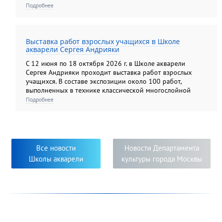
средств федерального бюджета.
Подробнее
Выставка работ взрослых учащихся в Школе
акварели Сергея Андрияки
С 12 июня по 18 октября 2026 г. в Школе акварели
Сергея Андрияки проходит выставка работ взрослых
учащихся. В составе экспозиции около 100 работ,
выполненных в технике классической многослойной
акварели, а также гризайли и карандашом. Экспозиция
Подробнее
этого года демонстрирует яркую панораму
художественных образов, многообразие творческих
приёмов и творческий подход к решению задач,
поставленных педагогами. Яркость, самобытность и
новизна исполнения работ свидетельствуют о серьёзном
Все новости
Новости Департамента
творческом погружении в мир изобразительного
Школы акварели
культуры города Москвы
искусства педагогов и их учеников.