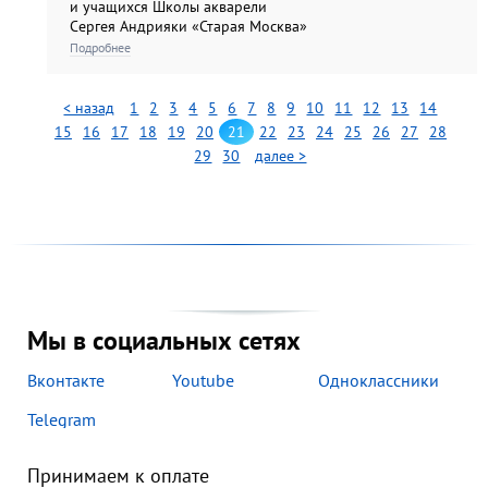
и учащихся Школы акварели
Сергея Андрияки «Старая Москва»
тел.: 51-85-11, 51-89-27 время
Подробнее
работы: 10.00 – 18.00 выходной:
понедельник...
< назад
1
2
3
4
5
6
7
8
9
10
11
12
13
14
15
16
17
18
19
20
21
22
23
24
25
26
27
28
29
30
далее >
Мы в социальных сетях
Вконтакте
Youtube
Одноклассники
Telegram
Принимаем к оплате