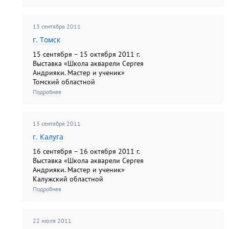
тел.: 62-14-02, время работы: вт.-
пт. с 1...
13 сентября 2011
г. Томск
15 сентября – 15 октября 2011 г.
Выставка «Школа акварели Сергея
Андрияки. Мастер и ученик»
Томский областной
художественный музей пер.
Подробнее
Нахановича, д. 5 тел.: 51-41-06,
время работы: 10.00 – 18.00
выхо...
13 сентября 2011
г. Калуга
16 сентября – 16 октября 2011 г.
Выставка «Школа акварели Сергея
Андрияки. Мастер и ученик»
Калужский областной
художественный музей ул. Ленина,
Подробнее
д. 104 тел.: 56-28-30, время
работы: 10.00 – 18.00 выход...
22 июля 2011