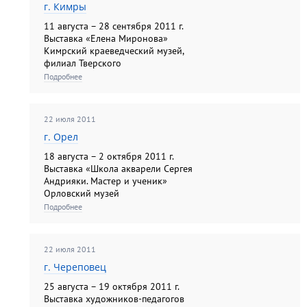
г. Кимры
11 августа – 28 сентября 2011 г.
Выставка «Елена Миронова»
Кимрский краеведческий музей,
филиал Тверского
государственного объединенного
Подробнее
музея тел.: 3-12-67 время работы:
10.00 – 17.00 выходной:
понедельник...
22 июля 2011
г. Орел
18 августа – 2 октября 2011 г.
Выставка «Школа акварели Сергея
Андрияки. Мастер и ученик»
Орловский музей
изобразительных искусств тел.:
Подробнее
45-72-85 время работы: 10.00 –
17.00 выходной: понедельник...
22 июля 2011
г. Череповец
25 августа – 19 октября 2011 г.
Выставка художников-педагогов