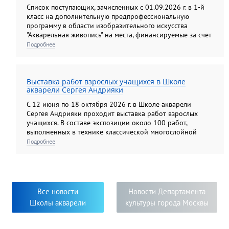
Список поступающих, зачисленных с 01.09.2026 г. в 1-й
класс на дополнительную предпрофессиональную
программу в области изобразительного искусства
"Акварельная живопись" на места, финансируемые за счет
средств федерального бюджета.
Подробнее
Выставка работ взрослых учащихся в Школе
акварели Сергея Андрияки
С 12 июня по 18 октября 2026 г. в Школе акварели
Сергея Андрияки проходит выставка работ взрослых
учащихся. В составе экспозиции около 100 работ,
выполненных в технике классической многослойной
акварели, а также гризайли и карандашом. Экспозиция
Подробнее
этого года демонстрирует яркую панораму
художественных образов, многообразие творческих
приёмов и творческий подход к решению задач,
поставленных педагогами. Яркость, самобытность и
новизна исполнения работ свидетельствуют о серьёзном
Все новости
Новости Департамента
творческом погружении в мир изобразительного
Школы акварели
культуры города Москвы
искусства педагогов и их учеников.