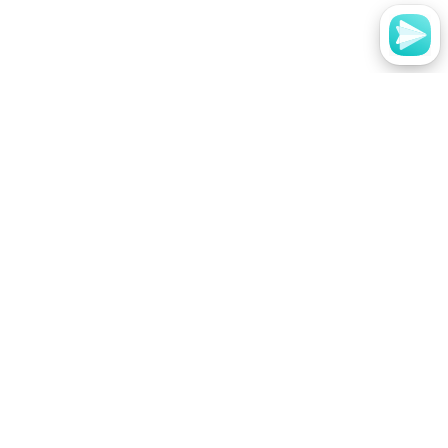
Мы в социальных сетях
Вконтакте
Youtube
Одноклассники
Telegram
Принимаем к оплате
Москва, Гороховский переулок, д.17