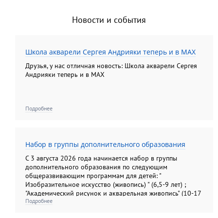
Новости и события
Школа акварели Сергея Андрияки теперь и в MAX
Друзья, у нас отличная новость: Школа акварели Сергея
Андрияки теперь и в MAX
Подробнее
Набор в группы дополнительного образования
С 3 августа 2026 года начинается набор в группы
дополнительного образования по следующим
общеразвивающим программам для детей: "
Изобразительное искусство (живопись) " (6,5-9 лет) ;
"Академический рисунок и акварельная живопись" (10-17
Подробнее
лет); "Изобразительное искусство (рисунок, живопись,
композиция). Подготовительные группы" (10-13лет) ; "