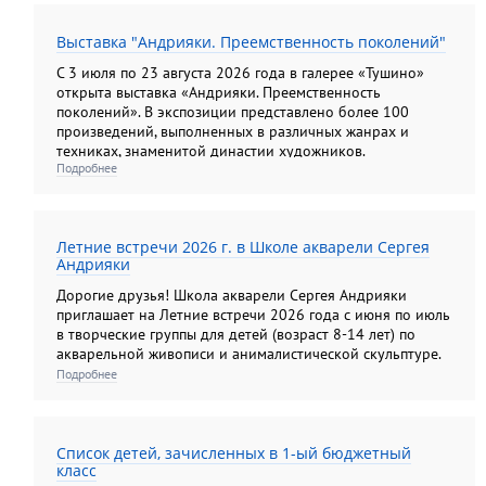
Основы анималистической скульптуры" (6, 5- 14 лет); для
взрослых: "Академический рисунок и акварельная
Выставка "Андрияки. Преемственность поколений"
живопись"; " Колористический натюрморт";
"Колористический букет", " Цветы: различные техники
С 3 июля по 23 августа 2026 года в галерее «Тушино»
изображения на бумаге"; "Композиционный портрет"
открыта выставка «Андрияки. Преемственность
поколений». В экспозиции представлено более 100
произведений, выполненных в различных жанрах и
техниках, знаменитой династии художников.
Подробнее
Летние встречи 2026 г. в Школе акварели Сергея
Андрияки
Дорогие друзья! Школа акварели Сергея Андрияки
приглашает на Летние встречи 2026 года с июня по июль
в творческие группы для детей (возраст 8-14 лет) по
акварельной живописи и анималистической скульптуре.
Подробнее
Список детей, зачисленных в 1-ый бюджетный
класс