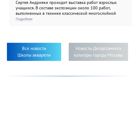
Сергея Андрияки проходит выставка работ взрослых
учащихся. В составе экспозиции около 100 работ,
выполненных в технике классической многослойной
акварели, а также гризайли и карандашом. Экспозиция
Подробнее
этого года демонстрирует яркую панораму
художественных образов, многообразие творческих
приёмов и творческий подход к решению задач,
поставленных педагогами. Яркость, самобытность и
новизна исполнения работ свидетельствуют о серьёзном
Все новости
Новости Департамента
творческом погружении в мир изобразительного
Школы акварели
культуры города Москвы
искусства педагогов и их учеников.