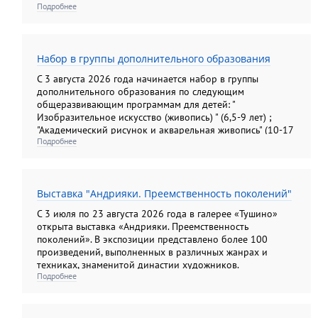
Подробнее
Набор в группы дополнительного образования
С 3 августа 2026 года начинается набор в группы
дополнительного образования по следующим
общеразвивающим программам для детей: "
Изобразительное искусство (живопись) " (6,5-9 лет) ;
"Академический рисунок и акварельная живопись" (10-17
Подробнее
лет); "Изобразительное искусство (рисунок, живопись,
композиция). Подготовительные группы" (10-13лет) ; "
Основы анималистической скульптуры" (6, 5- 14 лет); для
взрослых: "Академический рисунок и акварельная
Выставка "Андрияки. Преемственность поколений"
живопись"; " Колористический натюрморт";
"Колористический букет", " Цветы: различные техники
С 3 июля по 23 августа 2026 года в галерее «Тушино»
изображения на бумаге"; "Композиционный портрет"
открыта выставка «Андрияки. Преемственность
поколений». В экспозиции представлено более 100
произведений, выполненных в различных жанрах и
техниках, знаменитой династии художников.
Подробнее