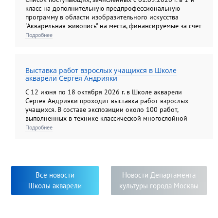
класс на дополнительную предпрофессиональную
программу в области изобразительного искусства
"Акварельная живопись" на места, финансируемые за счет
средств федерального бюджета.
Подробнее
Выставка работ взрослых учащихся в Школе
акварели Сергея Андрияки
С 12 июня по 18 октября 2026 г. в Школе акварели
Сергея Андрияки проходит выставка работ взрослых
учащихся. В составе экспозиции около 100 работ,
выполненных в технике классической многослойной
акварели, а также гризайли и карандашом. Экспозиция
Подробнее
этого года демонстрирует яркую панораму
художественных образов, многообразие творческих
приёмов и творческий подход к решению задач,
поставленных педагогами. Яркость, самобытность и
новизна исполнения работ свидетельствуют о серьёзном
Все новости
Новости Департамента
творческом погружении в мир изобразительного
Школы акварели
культуры города Москвы
искусства педагогов и их учеников.