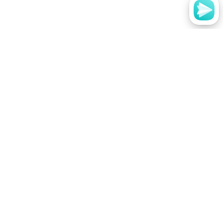
Мы в социальных сетях
Вконтакте
Youtube
Одноклассники
Telegram
Принимаем к оплате
Москва, Гороховский переулок, д.17