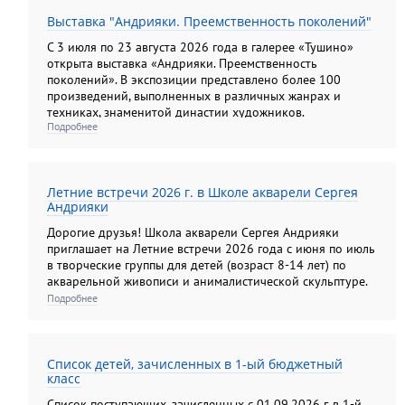
взрослых: "Академический рисунок и акварельная
Выставка "Андрияки. Преемственность поколений"
живопись"; " Колористический натюрморт";
"Колористический букет", " Цветы: различные техники
С 3 июля по 23 августа 2026 года в галерее «Тушино»
изображения на бумаге"; "Композиционный портрет"
открыта выставка «Андрияки. Преемственность
поколений». В экспозиции представлено более 100
произведений, выполненных в различных жанрах и
техниках, знаменитой династии художников.
Подробнее
Летние встречи 2026 г. в Школе акварели Сергея
Андрияки
Дорогие друзья! Школа акварели Сергея Андрияки
приглашает на Летние встречи 2026 года с июня по июль
в творческие группы для детей (возраст 8-14 лет) по
акварельной живописи и анималистической скульптуре.
Подробнее
Список детей, зачисленных в 1-ый бюджетный
класс
Список поступающих, зачисленных с 01.09.2026 г. в 1-й