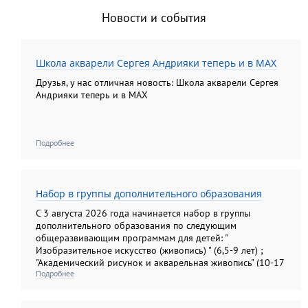
Новости и события
Школа акварели Сергея Андрияки теперь и в MAX
Друзья, у нас отличная новость: Школа акварели Сергея
Андрияки теперь и в MAX
Подробнее
Набор в группы дополнительного образования
С 3 августа 2026 года начинается набор в группы
дополнительного образования по следующим
общеразвивающим программам для детей: "
Изобразительное искусство (живопись) " (6,5-9 лет) ;
"Академический рисунок и акварельная живопись" (10-17
Подробнее
лет); "Изобразительное искусство (рисунок, живопись,
композиция). Подготовительные группы" (10-13лет) ; "
Основы анималистической скульптуры" (6, 5- 14 лет); для