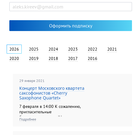
2026
2025
2024
2023
2022
2021
2020
2019
2018
2017
2016
29 января 2021
Концерт Московского квартета
саксофонистов «Cherry
Saxophone Quartet»
7 февраля в 14:00 К сожалению,
пригласительные
билеты закончились!Но, спешим
Подробнее
обрадовать! У вас есть
возможность посетить наш
концерт не выходя из дома.