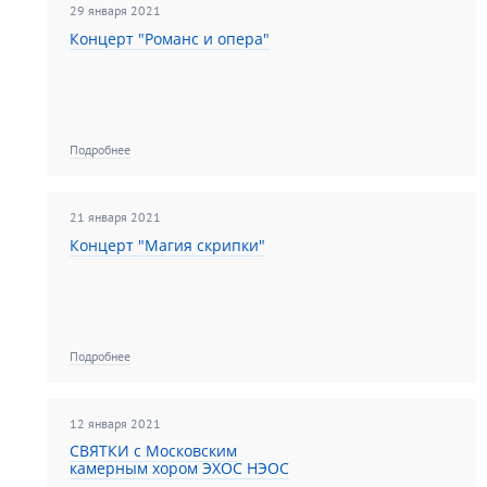
29 января 2021
Подключайтесь к прямой
трансляции во время концерта и
Концерт "Романс и опера"
наслаждайтесь музыкой! ...
Подробнее
21 января 2021
Концерт "Магия скрипки"
Подробнее
12 января 2021
СВЯТКИ с Московским
камерным хором ЭХОС НЭОС