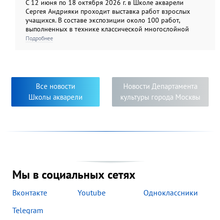
С 12 июня по 18 октября 2026 г. в Школе акварели
Сергея Андрияки проходит выставка работ взрослых
учащихся. В составе экспозиции около 100 работ,
выполненных в технике классической многослойной
акварели, а также гризайли и карандашом. Экспозиция
Подробнее
этого года демонстрирует яркую панораму
художественных образов, многообразие творческих
приёмов и творческий подход к решению задач,
поставленных педагогами. Яркость, самобытность и
новизна исполнения работ свидетельствуют о серьёзном
Все новости
Новости Департамента
творческом погружении в мир изобразительного
Школы акварели
культуры города Москвы
искусства педагогов и их учеников.
Мы в социальных сетях
Вконтакте
Youtube
Одноклассники
Telegram