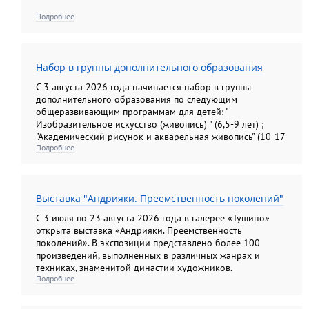
Подробнее
Набор в группы дополнительного образования
С 3 августа 2026 года начинается набор в группы
дополнительного образования по следующим
общеразвивающим программам для детей: "
Изобразительное искусство (живопись) " (6,5-9 лет) ;
"Академический рисунок и акварельная живопись" (10-17
Подробнее
лет); "Изобразительное искусство (рисунок, живопись,
композиция). Подготовительные группы" (10-13лет) ; "
Основы анималистической скульптуры" (6, 5- 14 лет); для
взрослых: "Академический рисунок и акварельная
Выставка "Андрияки. Преемственность поколений"
живопись"; " Колористический натюрморт";
"Колористический букет", " Цветы: различные техники
С 3 июля по 23 августа 2026 года в галерее «Тушино»
изображения на бумаге"; "Композиционный портрет"
открыта выставка «Андрияки. Преемственность
поколений». В экспозиции представлено более 100
произведений, выполненных в различных жанрах и
техниках, знаменитой династии художников.
Подробнее