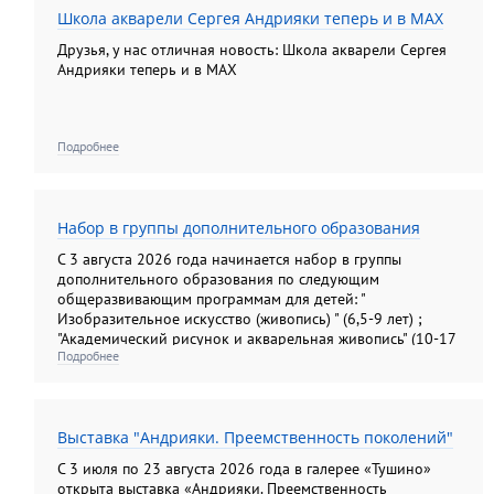
Школа акварели Сергея Андрияки теперь и в MAX
Друзья, у нас отличная новость: Школа акварели Сергея
Андрияки теперь и в MAX
Подробнее
Набор в группы дополнительного образования
С 3 августа 2026 года начинается набор в группы
дополнительного образования по следующим
общеразвивающим программам для детей: "
Изобразительное искусство (живопись) " (6,5-9 лет) ;
"Академический рисунок и акварельная живопись" (10-17
Подробнее
лет); "Изобразительное искусство (рисунок, живопись,
композиция). Подготовительные группы" (10-13лет) ; "
Основы анималистической скульптуры" (6, 5- 14 лет); для
взрослых: "Академический рисунок и акварельная
Выставка "Андрияки. Преемственность поколений"
живопись"; " Колористический натюрморт";
"Колористический букет", " Цветы: различные техники
С 3 июля по 23 августа 2026 года в галерее «Тушино»
изображения на бумаге"; "Композиционный портрет"
открыта выставка «Андрияки. Преемственность