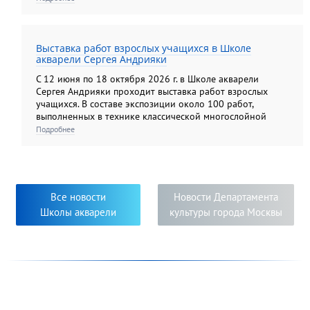
Выставка работ взрослых учащихся в Школе
акварели Сергея Андрияки
С 12 июня по 18 октября 2026 г. в Школе акварели
Сергея Андрияки проходит выставка работ взрослых
учащихся. В составе экспозиции около 100 работ,
выполненных в технике классической многослойной
акварели, а также гризайли и карандашом. Экспозиция
Подробнее
этого года демонстрирует яркую панораму
художественных образов, многообразие творческих
приёмов и творческий подход к решению задач,
поставленных педагогами. Яркость, самобытность и
новизна исполнения работ свидетельствуют о серьёзном
Все новости
Новости Департамента
творческом погружении в мир изобразительного
Школы акварели
культуры города Москвы
искусства педагогов и их учеников.