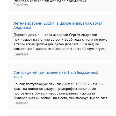
техниках, знаменитой династии художников.
Подробнее
Летние встречи 2026 г. в Школе акварели Сергея
Андрияки
Дорогие друзья! Школа акварели Сергея Андрияки
приглашает на Летние встречи 2026 года с июня по июль
в творческие группы для детей (возраст 8-14 лет) по
акварельной живописи и анималистической скульптуре.
Подробнее
Список детей, зачисленных в 1-ый бюджетный
класс
Список поступающих, зачисленных с 01.09.2026 г. в 1-й
класс на дополнительную предпрофессиональную
программу в области изобразительного искусства
"Акварельная живопись" на места, финансируемые за счет
средств федерального бюджета.
Подробнее