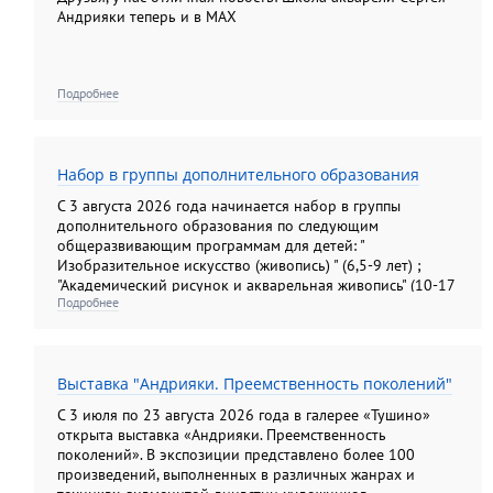
Андрияки теперь и в MAX
Подробнее
Набор в группы дополнительного образования
С 3 августа 2026 года начинается набор в группы
дополнительного образования по следующим
общеразвивающим программам для детей: "
Изобразительное искусство (живопись) " (6,5-9 лет) ;
"Академический рисунок и акварельная живопись" (10-17
Подробнее
лет); "Изобразительное искусство (рисунок, живопись,
композиция). Подготовительные группы" (10-13лет) ; "
Основы анималистической скульптуры" (6, 5- 14 лет); для
взрослых: "Академический рисунок и акварельная
Выставка "Андрияки. Преемственность поколений"
живопись"; " Колористический натюрморт";
"Колористический букет", " Цветы: различные техники
С 3 июля по 23 августа 2026 года в галерее «Тушино»
изображения на бумаге"; "Композиционный портрет"
открыта выставка «Андрияки. Преемственность
поколений». В экспозиции представлено более 100
произведений, выполненных в различных жанрах и