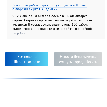
Выставка работ взрослых учащихся в Школе
акварели Сергея Андрияки
С 12 июня по 18 октября 2026 г. в Школе акварели
Сергея Андрияки проходит выставка работ взрослых
учащихся. В составе экспозиции около 100 работ,
выполненных в технике классической многослойной
акварели, а также гризайли и карандашом. Экспозиция
Подробнее
этого года демонстрирует яркую панораму
художественных образов, многообразие творческих
приёмов и творческий подход к решению задач,
поставленных педагогами. Яркость, самобытность и
новизна исполнения работ свидетельствуют о серьёзном
Все новости
Новости Департамента
творческом погружении в мир изобразительного
Школы акварели
культуры города Москвы
искусства педагогов и их учеников.