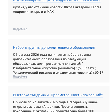
Друзья, у нас отличная новость: Школа акварели Сергея
Андрияки теперь и в MAX
Подробнее
Набор в группы дополнительного образования
С 3 августа 2026 года начинается набор в группы
дополнительного образования по следующим
общеразвивающим программам для детей: "
Изобразительное искусство (живопись) " (6,5-9 лет) ;
"Академический рисунок и акварельная живопись" (10-17
Подробнее
лет); "Изобразительное искусство (рисунок, живопись,
композиция). Подготовительные группы" (10-13лет) ; "
Основы анималистической скульптуры" (6, 5- 14 лет); для
взрослых: "Академический рисунок и акварельная
Выставка "Андрияки. Преемственность поколений"
живопись"; " Колористический натюрморт";
"Колористический букет", " Цветы: различные техники
С 3 июля по 23 августа 2026 года в галерее «Тушино»
изображения на бумаге"; "Композиционный портрет"
открыта выставка «Андрияки. Преемственность
поколений». В экспозиции представлено более 100