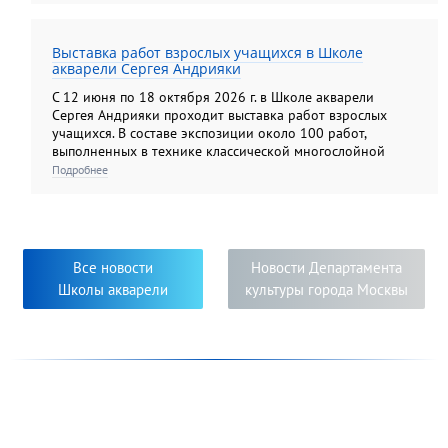
Выставка работ взрослых учащихся в Школе
акварели Сергея Андрияки
С 12 июня по 18 октября 2026 г. в Школе акварели
Сергея Андрияки проходит выставка работ взрослых
учащихся. В составе экспозиции около 100 работ,
выполненных в технике классической многослойной
акварели, а также гризайли и карандашом. Экспозиция
Подробнее
этого года демонстрирует яркую панораму
художественных образов, многообразие творческих
приёмов и творческий подход к решению задач,
поставленных педагогами. Яркость, самобытность и
новизна исполнения работ свидетельствуют о серьёзном
Все новости
Новости Департамента
творческом погружении в мир изобразительного
Школы акварели
культуры города Москвы
искусства педагогов и их учеников.