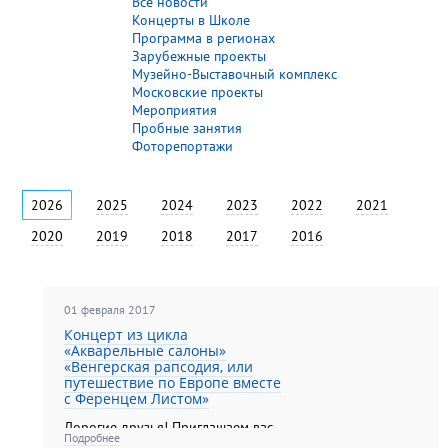
Все новости
Концерты в Школе
Программа в регионах
Зарубежные проекты
Музейно-Выставочный комплекс
Московские проекты
Мероприятия
Пробные занятия
Фоторепортажи
2026
2025
2024
2023
2022
2021
2020
2019
2018
2017
2016
01 февраля 2017
Концерт из цикла
«Акварельные салоны»
«Венгерская рапсодия, или
путешествие по Европе вместе
с Ференцем Листом»
Дорогие друзья! Приглашаем вас
Подробнее
на концерт, который состоится 12