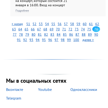
на концерт, который состоится 21
января в 16:00. Вход на концерт
по входным билетам на выставку.
Подробнее
< назад
51
52
53
54
55
56
57
58
59
60
61
62
63
64
65
66
67
68
69
70
71
72
73
74
75
76
77
78
79
80
81
82
83
84
85
86
87
88
89
90
91
92
93
94
95
96
97
98
99
100
далее >
Мы в социальных сетях
Вконтакте
Youtube
Одноклассники
Telegram