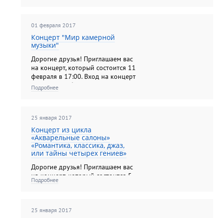
февраля в 14:00. Вход на концерт
по входным билетам на выставку.
01 февраля 2017
Концерт "Мир камерной
музыки"
Дорогие друзья! Приглашаем вас
на концерт, который состоится 11
февраля в 17:00. Вход на концерт
по входным билетам на выставку.
Подробнее
25 января 2017
Концерт из цикла
«Акварельные салоны»
«Романтика, классика, джаз,
или тайны четырех гениев»
Дорогие друзья! Приглашаем вас
на концерт, который состоится 5
Подробнее
февраля в 14:00. Вход на концерт
по входным билетам на выставку.
25 января 2017