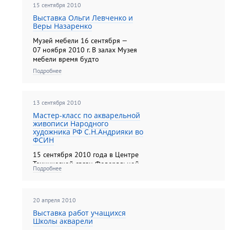
15 сентября 2010
Кравченко, посвященн...
Выставка Ольги Левченко и
Веры Назаренко
Музей мебели 16 сентября —
07 ноября 2010 г. В залах Музея
мебели время будто
остановилось. Старинные
Подробнее
деревянные часы на стене
показывают девятнадцатый век.
На старинном письменном столе
13 сентября 2010
ждёт пишущая машинка. В&nbs...
Мастер-класс по акварельной
живописи Народного
художника РФ С.Н.Андрияки во
ФСИН
15 сентября 2010 года в Центре
Технической связи Федеральной
Подробнее
Службы Исполнения Наказаний
Народный художник России,
художественный руководитель
знаменитой Школы акварели
20 апреля 2010
Сергей Николаевич Андрияка
Выставка работ учащихся
вновь преподал мастер-класс
Школы акварели
акваре...