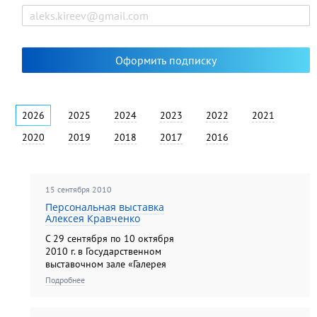
2026
2025
2024
2023
2022
2021
2020
2019
2018
2017
2016
15 сентября 2010
Персональная выставка
Алексея Кравченко
С 29 сентября по 10 октября
2010 г. в Государственном
выставочном зале «Галерея
«Беляево» прошла персональная
Подробнее
выставка Заслуженного
художника России, педагога
Школы акварели Алексея