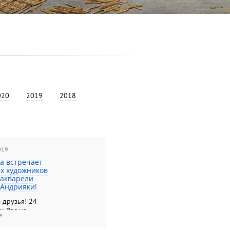
020
2019
2018
019
а встречает
х художников
акварели
 Андрияки!
 друзья! 24
м Вас на
е
и выставки
ые художники