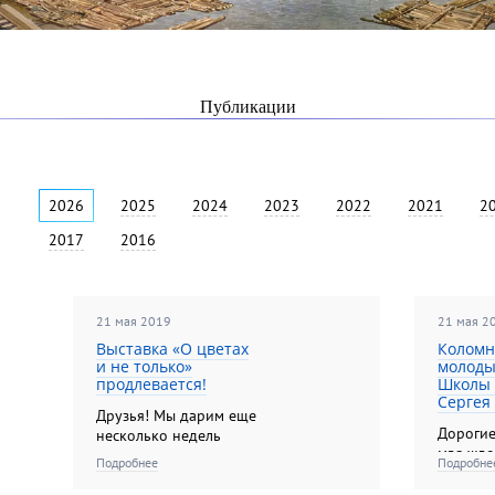
Публикации
2026
2025
2024
2023
2022
2021
2
2017
2016
21 мая 2019
21 мая 2
Выставка «О цветах
Коломн
и не только»
молоды
продлевается!
Школы 
Сергея
Друзья! Мы дарим еще
Дорогие
несколько недель
мая жде
наслаждения
Подробнее
Подробне
открыти
выставкой «О цветах и
«Молод
не только»!