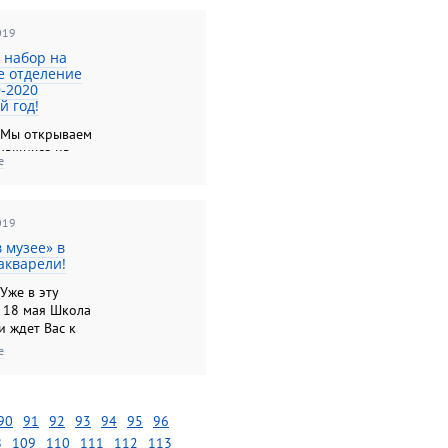
кварели» в
е!
019
 набор на
е отделение
9-2020
й год!
 Мы открываем
чащихся на
е
2019-2020
 год!
019
 музее» в
акварели!
 Уже в эту
, 18 мая Школа
и ждет Вас к
гости на «Ночь
е
!
90
91
92
93
94
95
96
8
109
110
111
112
113