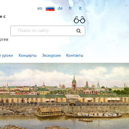
en
de
fr
it
и с
ргея
»
 уроки
Концерты
Экскурсии
Контакты