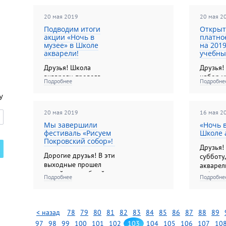
Школы а
20 мая 2019
Коломн
20 мая 2
Подводим итоги
Открыт
акции «Ночь в
платно
музее» в Школе
на 201
акварели!
учебны
Друзья! Школа
Друзья!
акварели провела
набор у
Подробнее
Подробне
самую интересную
новый 
программу акции
учебный
У
«Ночь в музее»!
20 мая 2019
16 мая 2
Мы завершили
«Ночь в
фестиваль «Рисуем
Школе 
Покровский собор»!
Друзья!
Дорогие друзья! В эти
субботу
выходные прошел
акварел
самый масштабный
себе в 
Подробнее
Подробне
пленэр Москвы,
в музее»
партнером которого
выступила Школа
акварели Сергея
< назад
78
79
80
81
82
83
84
85
86
87
88
89
Андрияки!
97
98
99
100
101
102
103
104
105
106
107
10