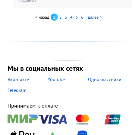
Подробнее
взрослых учащихся. В составе
экспозиции около 100 работ,
выполненных в технике
< назад
1
2
3
4
5
6
далее >
классической многослойной
акварели, а также гризайли и
карандашом. Экспозиция это...
Мы в социальных сетях
Вконтакте
Youtube
Одноклассники
Telegram
Принимаем к оплате