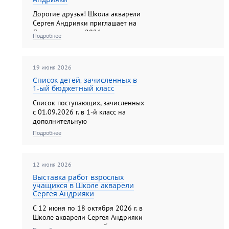
Дорогие друзья! Школа акварели
Сергея Андрияки приглашает на
Летние встречи 2026 года с июня
Подробнее
по июль в творческие группы для
детей (возраст 8-14 лет) по
акварельной живописи и
19 июня 2026
анималистической скульптуре....
Список детей, зачисленных в
1-ый бюджетный класс
Список поступающих, зачисленных
с 01.09.2026 г. в 1-й класс на
дополнительную
предпрофессиональную
Подробнее
программу в области
изобразительного искусства
"Акварельная живопись" на места,
12 июня 2026
финансируемые за счет средств
федерального бюджета....
Выставка работ взрослых
учащихся в Школе акварели
Сергея Андрияки
С 12 июня по 18 октября 2026 г. в
Школе акварели Сергея Андрияки
проходит выставка работ