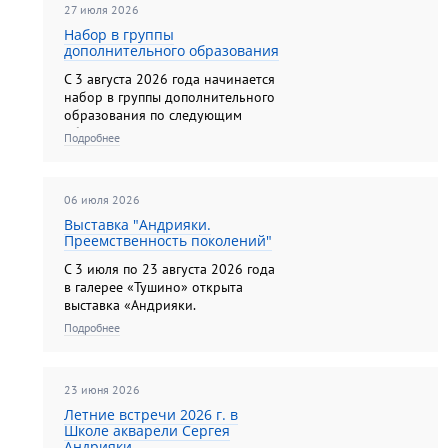
27 июля 2026
Набор в группы
дополнительного образования
С 3 августа 2026 года начинается
набор в группы дополнительного
образования по следующим
общеразвивающим программам
Подробнее
для детей: " Изобразительное
искусство (живопись) " (6,5-9 лет) ;
"Академический рисунок и
06 июля 2026
акварельная живопись" (10-17
лет); "Изобр...
Выставка "Андрияки.
Преемственность поколений"
С 3 июля по 23 августа 2026 года
в галерее «Тушино» открыта
выставка «Андрияки.
Преемственность поколений». В
Подробнее
экспозиции представлено более
100 произведений, выполненных
в различных жанрах и техниках,
23 июня 2026
знаменитой династии
художников....
Летние встречи 2026 г. в
Школе акварели Сергея
Андрияки