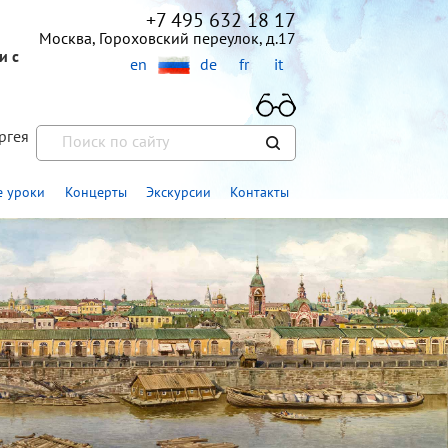
+7 495 632 18 17
Москва, Гороховский переулок, д.17
и с
en
de
fr
it
ргея
»
 уроки
Концерты
Экскурсии
Контакты