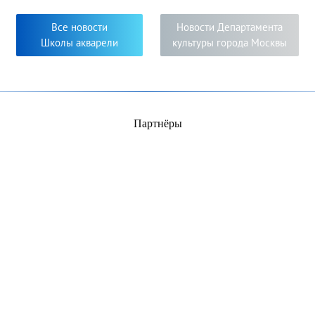
решению задач, поставле
самобытность и новизна
Все новости
Новости Департамента
свидетельствуют о серьё
Школы акварели
культуры города Москвы
погружении в мир изобра
педагогов и их учеников.
Партнёры