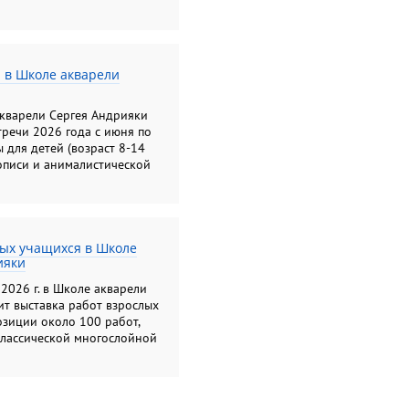
льное искусство (рисунок,
Подготовительные группы"
ималистической скульптуры"
лых: "Академический рисунок
. в Школе акварели
; " Колористический
ский букет", " Цветы:
ажения на бумаге";
акварели Сергея Андрияки
т"
тречи 2026 года с июня по
 для детей (возраст 8-14
описи и анималистической
лых учащихся в Школе
ияки
2026 г. в Школе акварели
т выставка работ взрослых
озиции около 100 работ,
классической многослойной
йли и карандашом.
емонстрирует яркую
х образов, многообразие
орческий подход к