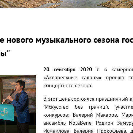
е нового музыкального сезона го
ны"
20 сентября 2020 г.
в камерном
«Акварельные салоны» прошло то
концертного сезона!
В этот день состоялся праздничный ко
"Искусство без границ"с участ
конкурсов: Валерий Макаров, Мар
ансамбль NotaBene, Родион Замур
Исмаилова, Валерия Прокофьева, д