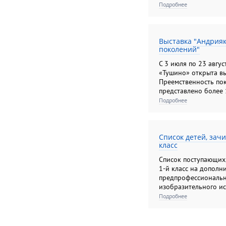
Подробнее
Выставка "Андрия
поколений"
С 3 июля по 23 авгус
«Тушино» открыта вы
Преемственность пок
представлено более 
выполненных в разли
Подробнее
знаменитой династи
Список детей, зач
класс
Список поступающих, 
1-й класс на дополн
предпрофессиональн
изобразительного ис
на места, финансиру
Подробнее
федерального бюдже