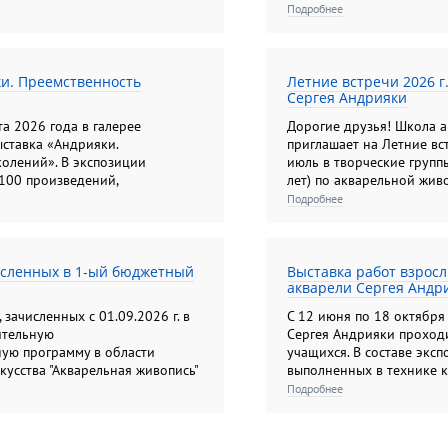
Подробнее
(10-17 лет); "Изобразите
живопись, композиция). 
(10-13лет) ; " Основы ан
(6, 5- 14 лет); для взрос
ки. Преемственность
Летние встречи 2026 г
и акварельная живопись"
Сергея Андрияки
натюрморт"; "Колористиче
различные техники изобр
та 2026 года в галерее
Дорогие друзья! Школа 
"Композиционный портре
ставка «Андрияки.
приглашает на Летние вс
олений». В экспозиции
июль в творческие группы
100 произведений,
лет) по акварельной жив
чных жанрах и техниках,
скульптуре.
Подробнее
и художников.
исленных в 1-ый бюджетный
Выставка работ взрос
акварели Сергея Андр
зачисленных с 01.09.2026 г. в
С 12 июня по 18 октября 
ительную
Сергея Андрияки проходи
ую программу в области
учащихся. В составе эксп
кусства "Акварельная живопись"
выполненных в технике 
емые за счет средств
акварели, а также гриза
Подробнее
та.
Экспозиция этого года д
панораму художественны
творческих приёмов и тв