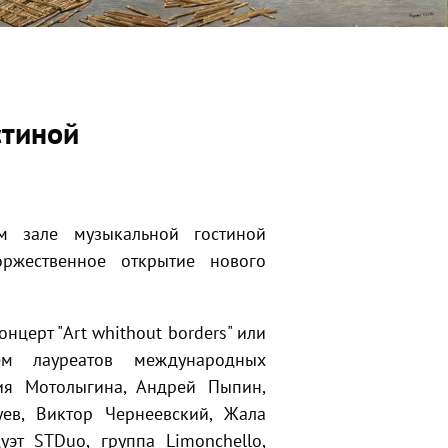
стиной
 зале музыкальной гостиной
ржественное открытие нового
нцерт "Art whithout borders" или
ием лауреатов международных
ия Мотолыгина, Андрей Пыпин,
уев, Виктор Чернеевский, Жала
уэт STDuo, группа Limonchello,