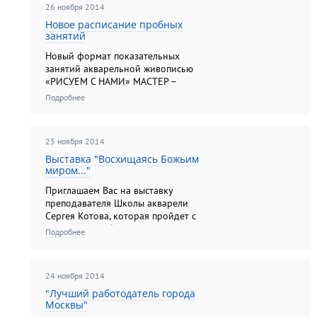
26 ноября 2014
Новое расписание пробных
занятий
Новый формат показательных
занятий акварельной живописью
«РИСУЕМ С НАМИ» МАСТЕР –
КЛАСС плюс ПРОБНОЕ ЗАНЯТИЕ!
Подробнее
25 ноября 2014
Выставка "Восхищаясь Божьим
миром..."
Приглашаем Вас на выставку
преподавателя Школы акварели
Сергея Котова, которая пройдет с
11 по 21 декабря в выставочном
Подробнее
зале "Тушино".
24 ноября 2014
"Лучший работодатель города
Москвы"