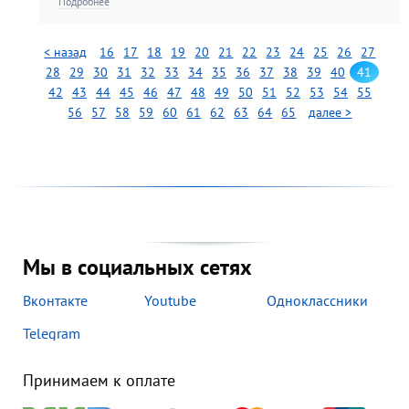
Победы». В составе экспозиции –
Подробнее
более 150 графических и
живописных произведений из
фондов Студии военных
< назад
16
17
18
19
20
21
22
23
24
25
26
27
художников им. М.Б. Грекова
28
29
30
31
32
33
34
35
36
37
38
39
40
41
Министерства обо...
42
43
44
45
46
47
48
49
50
51
52
53
54
55
56
57
58
59
60
61
62
63
64
65
далее >
Мы в социальных сетях
Вконтакте
Youtube
Одноклассники
Telegram
Принимаем к оплате