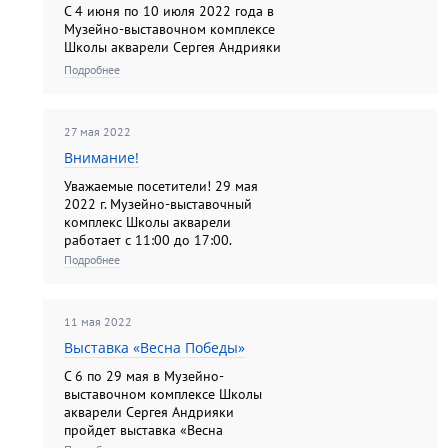
С 4 июня по 10 июля 2022 года в
Музейно-выставочном комплексе
Школы акварели Сергея Андрияки
пройдет персональная выставка
Подробнее
художника-графика Ольги
Борисовны Тучиной. В составе
экспозиции 90 произведений,
27 мая 2022
созданных в технике цветного
офорта и литограф...
Внимание!
Уважаемые посетители! 29 мая
2022 г. Музейно-выставочный
комплекс Школы акварели
работает с 11:00 до 17:00.
Приносим извинения за
Подробнее
доставленные неудобства!
11 мая 2022
Выставка «Весна Победы»
С 6 по 29 мая в Музейно-
выставочном комплексе Школы
акварели Сергея Андрияки
пройдет выставка «Весна