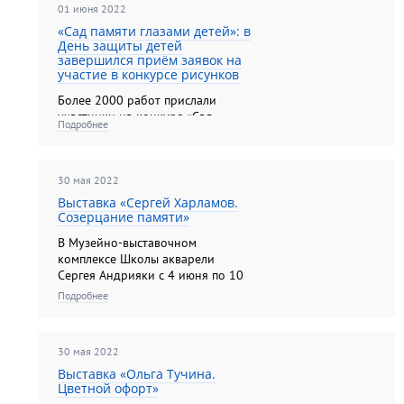
01 июня 2022
«Сад памяти глазами детей»: в
День защиты детей
завершился приём заявок на
участие в конкурсе рисунков
Более 2000 работ прислали
участники на конкурс «Сад
Подробнее
памяти глазами детей» в этом
году. Юные художники посвятили
свои рисунки героям семьи,
прославленным воинам Великой
30 мая 2022
Отечественной войны, а также
Выставка «Сергей Харламов.
природе России....
Созерцание памяти»
В Музейно-выставочном
комплексе Школы акварели
Сергея Андрияки с 4 июня по 10
июля 2022 г. проходит
Подробнее
персональная выставка
Народного художника России
Сергея Михайловича Харламова. В
30 мая 2022
составе экспозиции более 70
произведений, созданных в
Выставка «Ольга Тучина.
Цветной офорт»
технике линогра...