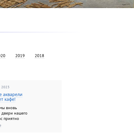
020
2019
2018
я 2023
е акварели
ет кафе!
 мы вновь
 двери нашего
ас приятно
 уютный
е
ер украшенный