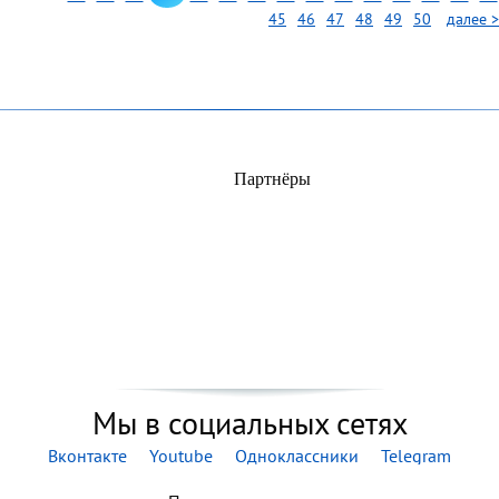
искусст
45
46
47
48
49
50
далее >
Андрия
выставк
Лебедев
Камыни
«Перели
страниц
экспози
произв
Партнёры
художни
Мы в социальных сетях
Вконтакте
Youtube
Одноклассники
Telegram