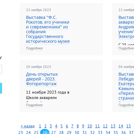
работам
Школы 
22 ноября 2023
22 ноябр
Сергея 
всегда 
Выставка "Ф.С.
Выстав
Рокотов, его ученики
акваре
как это
и современники" из
Андрия
хороше
собрания
ученик"
Государственного
Электр
исторического музея
C 25 но
Подробнее
Подробне
С 26 октября 2023
декабря
года по 19 февраля
Центре 
У
2024 года в Музейно-
искусств
выставочном
проходи
20 ноября 2023
04 ноябр
комплексе Академии
«Школа 
День открытых
Выстав
акварели и изящных
Сергея 
дверей - 2023.
Лебеде
искусств Сергея
Мастер 
Фоторепортаж
Екатер
Андрияки. Ул.
экспози
Камын
11 ноября 2023 года в
Академика Варги, д.15
«Перел
предста
Школе акварели
страни
произв
Академ
Сергея Андрияки
учащихс
Подробнее
Подробне
(Гороховский пер., 17)
педагог
С 10 но
прошел День открытых
акварели
декабря 
дверей. Вход в этот
Волокит
Музейн
день был свободным
< назад
1
2
3
4
5
6
7
8
9
10
11
12
13
14
15
комплек
для всех желающих.
23
24
25
26
27
28
29
30
31
32
33
34
35
36
37
акварел