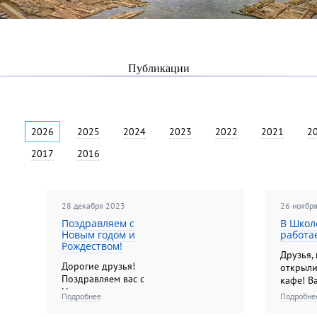
Публикации
2026
2025
2024
2023
2022
2021
2
2017
2016
28 декабря 2023
26 ноябр
Поздравляем с
В Школ
Новым годом и
работа
Рождеством!
Друзья,
Дорогие друзья!
открыли
Поздравляем вас с
кафе! В
Новым годом и
удивит
Подробнее
Подробне
Рождеством!
интерь