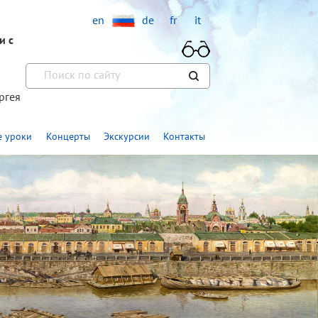
en
de
fr
it
и с
ргея
»
 уроки
Концерты
Экскурсии
Контакты