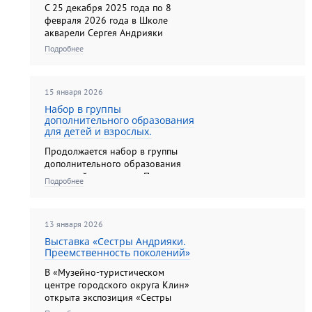
C 25 декабря 2025 года по 8
февраля 2026 года в Школе
акварели Сергея Андрияки
прошла выставка «Сергей
Подробнее
Андрияка. Акварельное дыхание
зимы». В составе экспозиции было
представлено более 100 работ
15 января 2026
Народного художника РФ,
Действительного члена
Набор в группы
дополнительного образования
Российско...
для детей и взрослых.
Продолжается набор в группы
дополнительного образования
для детей и взрослых. Программы
Подробнее
обучения для детей от 6.5 до 10
лет, от 10 до 18 лет, от 10 до 13
лет, для взрослых от 18 лет,
13 января 2026
"Основы анималистической
скульптуры"....
Выставка «Сестры Андрияки.
Преемственность поколений»
В «Музейно-туристическом
центре городского округа Клин»
открыта экспозиция «Сестры
Андрияки. Преемственность