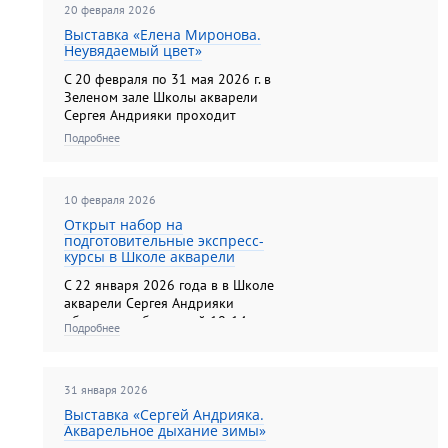
познакомят с программой
20 февраля 2026
обучения, педагоги наглядно
Выставка «Елена Миронова.
продемонстрируют уникальность
Неувядаемый цвет»
авторской методики, ...
С 20 февраля по 31 мая 2026 г. в
Зеленом зале Школы акварели
Сергея Андрияки проходит
персональная выставка ведущего
Подробнее
художника-педагога Школы
акварели Сергея Андрияки Елены
Мироновой. В составе экспозиции
10 февраля 2026
около 60 произведений,
выполненных в технике ...
Открыт набор на
подготовительные экспресс-
курсы в Школе акварели
С 22 января 2026 года в в Школе
акварели Сергея Андрияки
объявлен набор детей 10-14 лет в
Подробнее
подготовительные экспресс-
группы для подготовки к
вступительным испытаниям на
31 января 2026
предпрофессиональную
программу «Акварельная
Выставка «Сергей Андрияка.
живопись» (срок обучения по
Акварельное дыхание зимы»
программе ...