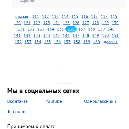
Подробнее
< назад
111
112
113
114
115
116
117
118
119
120
121
122
123
124
125
126
127
128
129
130
131
132
133
134
135
136
137
138
139
140
141
142
143
144
145
146
147
148
149
150
151
152
153
154
155
156
157
158
159
160
далее >
Мы в социальных сетях
Вконтакте
Youtube
Одноклассники
Telegram
Принимаем к оплате