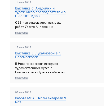
14 мая 2018
Выставка С. Андрияки и
художников-преподавателей в
г. Александров
C 18 мая открывается выставка
работ Сергея Андрияки и
художников-преподавателей
Подробнее
Школы акварели в
Александровском
художественном музее (г.
12 мая 2018
Александров, Владимирская
область).
Выставка Е. Лукьяновой в г.
Новомосковск
В Новомосковском историко-
художественном музее г.
Новомосковск (Тульская область),
с 10.05.2018 по 03.06.2018 г.
Подробнее
проходит персональная выставка
художника-преподавателя Школы
акварели Екатерины
08 мая 2018
Лукьяновой....
Работа МВК Школы акварели 9
мая