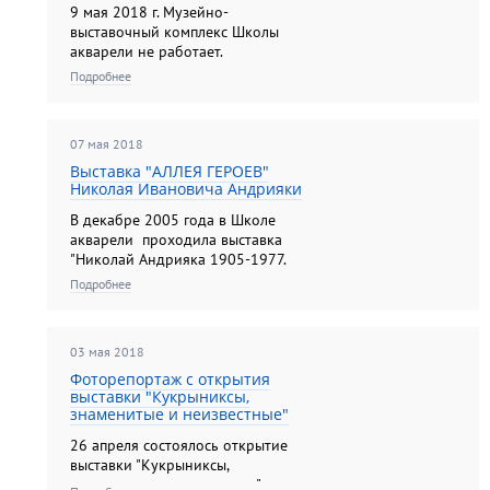
9 мая 2018 г. Музейно-
выставочный комплекс Школы
акварели не работает.
Подробнее
07 мая 2018
Выставка "АЛЛЕЯ ГЕРОЕВ"
Николая Ивановича Андрияки
В декабре 2005 года в Школе
акварели проходила выставка
"Николай Андрияка 1905-1977.
Живопись. Графика. К 100-летию
Подробнее
со дня рождения". В экспозиции
были представлены произведения
замечательного русского
03 мая 2018
живописца, педагога,
Заслуженного художник...
Фоторепортаж с открытия
выставки "Кукрыниксы,
знаменитые и неизвестные"
26 апреля состоялось открытие
выставки "Кукрыниксы,
знаменитые и неизвестные"